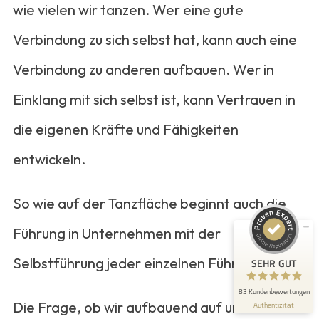
wie vielen wir tanzen. Wer eine gute
Verbindung zu sich selbst hat, kann auch eine
Verbindung zu anderen aufbauen. Wer in
Einklang mit sich selbst ist, kann Vertrauen in
die eigenen Kräfte und Fähigkeiten
Kundenbewertungen und Erfahrungen zu
Ines Mikisek
entwickeln.
SEHR GUT
99%
So wie auf der Tanzfläche beginnt auch die
Empfehlungen auf
ProvenExpert.com
4,83 / 5,00
Führung in Unternehmen mit der
83
Selbstführung jeder einzelnen Führungskraft.
SEHR GUT
Bewertungen auf ProvenExpert.com
83 Kundenbewertungen
Blick aufs ProvenExpert-Profil werfen
Die Frage, ob wir aufbauend auf unserem
Authentizität