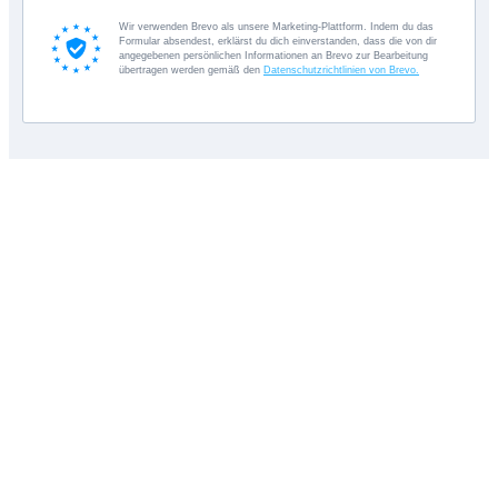
Wir verwenden Brevo als unsere Marketing-Plattform. Indem du das
Formular absendest, erklärst du dich einverstanden, dass die von dir
angegebenen persönlichen Informationen an Brevo zur Bearbeitung
übertragen werden gemäß den
Datenschutzrichtlinien von Brevo.